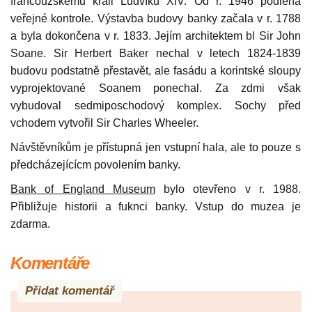
francouzskému králi Ludvíku XIV. Od r. 1946 podléhá
veřejné kontrole. Výstavba budovy banky začala v r. 1788
a byla dokončena v r. 1833. Jejím architektem bl Sir John
Soane. Sir Herbert Baker nechal v letech 1824-1839
budovu podstatně přestavět, ale fasádu a korintské sloupy
vyprojektované Soanem ponechal. Za zdmi však
vybudoval sedmiposchodový komplex. Sochy před
vchodem vytvořil Sir Charles Wheeler.
Návštěvníkům je přístupná jen vstupní hala, ale to pouze s
předcházejícícm povolením banky.
Bank of England Museum
bylo otevřeno v r. 1988.
Přibližuje historii a fuknci banky. Vstup do muzea je
zdarma.
Komentáře
Přidat komentář