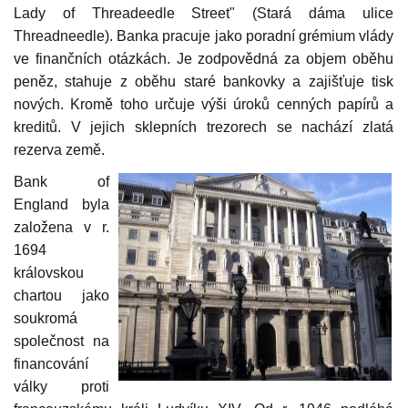
Lady of Threadeedle Street" (Stará dáma ulice
Threadneedle). Banka pracuje jako poradní grémium vlády
ve finančních otázkách. Je zodpovědná za objem oběhu
peněz, stahuje z oběhu staré bankovky a zajišťuje tisk
nových. Kromě toho určuje výši úroků cenných papírů a
kreditů. V jejich sklepních trezorech se nachází zlatá
rezerva země.
Bank of
England byla
založena v r.
1694
královskou
chartou jako
soukromá
společnost na
financování
války proti