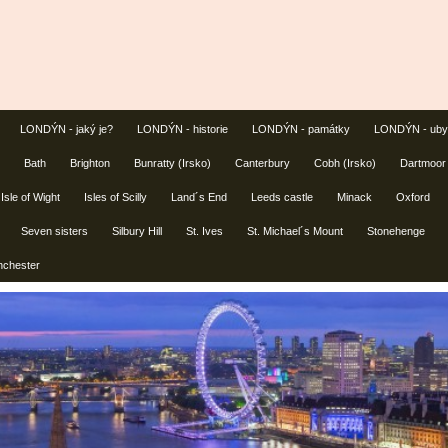
LONDÝN - jaký je?
LONDÝN - historie
LONDÝN - památky
LONDÝN - uby
Bath
Brighton
Bunratty (Irsko)
Canterbury
Cobh (Irsko)
Dartmoor
Isle of Wight
Isles of Scilly
Land´s End
Leeds castle
Minack
Oxford
Seven sisters
Silbury Hill
St. Ives
St. Michael´s Mount
Stonehenge
nchester