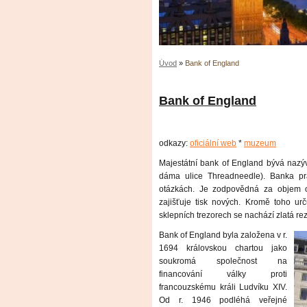
Úvod
»
Bank of England
Bank of England
odkazy:
oficiální web
*
muzeum
Majestátní bank of England bývá nazýv
dáma ulice Threadneedle). Banka pr
otázkách. Je zodpovědná za objem 
zajišťuje tisk nových. Kromě toho urč
sklepních trezorech se nachází zlatá r
Bank of England byla založena v r.
1694 královskou chartou jako
soukromá společnost na
financování války proti
francouzskému králi Ludvíku XIV.
Od r. 1946 podléhá veřejné