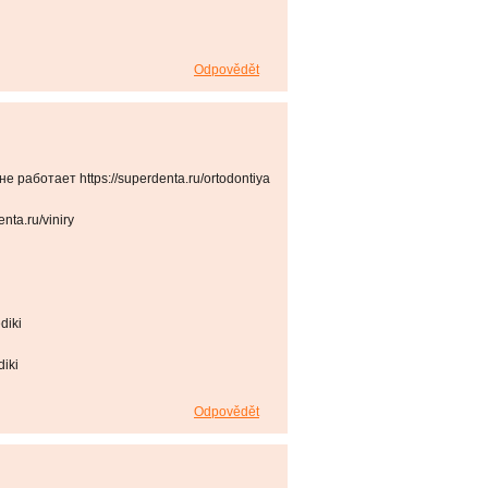
Odpovědět
е работает https://superdenta.ru/ortodontiya
nta.ru/viniry
diki
iki
Odpovědět