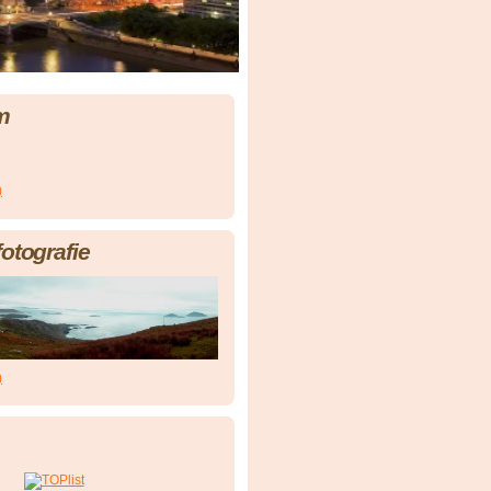
m
)
fotografie
)