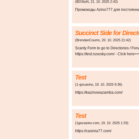
(
BOStoN
,
21. 10. 2025
2:42
)
Промокоды Azino777 для постоянных иг
Succinct Side for Direc
(
BrendanCoums
,
20. 10. 2025
21:42
)
Scanty Form to go to Directories / Fo
https://test.rusosky.com/ - Click here>
Test
(
1-gocasino
,
19. 10. 2025
9:36
)
https://kazinowazamba.com/
Test
(
1gocasino.com
,
19. 10. 2025
1:33
)
https://casinia77.com/