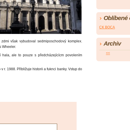
Oblíbené
CK BOCA
 zdmi však vybudoval sedmiposchodový komplex.
Archiv
s Wheeler.
<<
í hala, ale to pouze s předcházejícícm povolením
v r. 1988. Přibližuje historii a fuknci banky. Vstup do