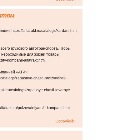
Оптом
е https://alfatrakt.ru/catalogs/kardani.html
всего грузового автотранспорта, чтобы
 необходимые для жизни товары
ezity-kompanii-alfatrakt.html
омпанией «АТИ»:
/catalogs/zapasnye-chasti-proizvoditeli-
akt.ru/catalogs/zapasnye-chasti-tovarnye-
atrakt.ru/polzovatelyam/o-kompanii.html
Odpovědět