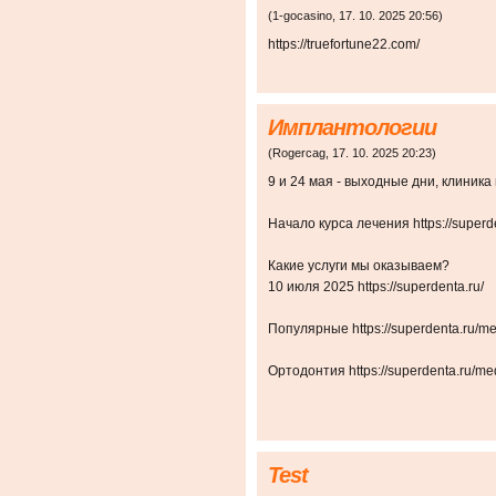
(
1-gocasino
,
17. 10. 2025
20:56
)
https://truefortune22.com/
Имплантологии
(
Rogercag
,
17. 10. 2025
20:23
)
9 и 24 мая - выходные дни, клиника н
Начало курса лечения https://superde
Какие услуги мы оказываем?
10 июля 2025 https://superdenta.ru/
Популярные https://superdenta.ru/me
Ортодонтия https://superdenta.ru/med
Test