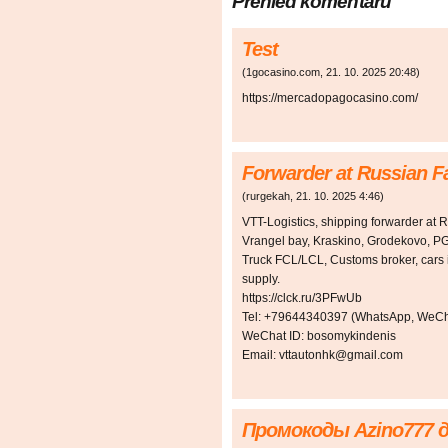
Přehled komentářů
Test
(
1gocasino.com
,
21. 10. 2025
20:48
)
https://mercadopagocasino.com/
Forwarder at Russian F
(
rurgekah
,
21. 10. 2025
4:46
)
VTT-Logistics, shipping forwarder at 
Vrangel bay, Kraskino, Grodekovo, PG
Truck FCL/LCL, Customs broker, cars i
supply.
https://clck.ru/3PFwUb
Tel: +79644340397 (WhatsApp, WeCha
WeChat ID: bosomykindenis
Email: vttautonhk@gmail.com
Промокоды Azino777 