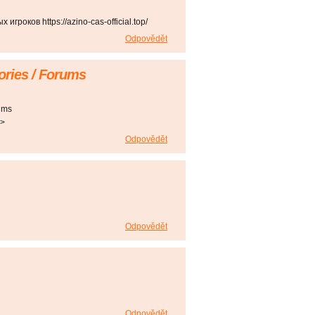
роков https://azino-cas-official.top/
Odpovědět
tories / Forums
rums
>>
Odpovědět
Odpovědět
Odpovědět