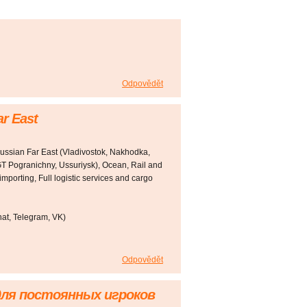
Odpovědět
ar East
Russian Far East (Vladivostok, Nakhodka,
T Pogranichny, Ussuriysk), Ocean, Rail and
mporting, Full logistic services and cargo
t, Telegram, VK)
Odpovědět
для постоянных игроков