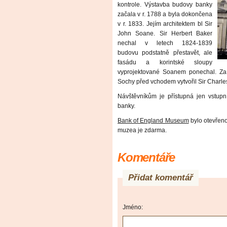
kontrole. Výstavba budovy banky
začala v r. 1788 a byla dokončena
v r. 1833. Jejím architektem bl Sir
John Soane. Sir Herbert Baker
nechal v letech 1824-1839
budovu podstatně přestavět, ale
fasádu a korintské sloupy
vyprojektované Soanem ponechal. Za
Sochy před vchodem vytvořil Sir Charle
Návštěvníkům je přístupná jen vstupn
banky.
Bank of England Museum
bylo otevřeno 
muzea je zdarma.
Komentáře
Přidat komentář
Jméno: