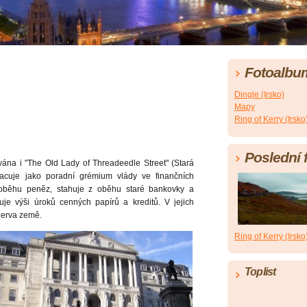
Fotoalbu
Dingle (Irsko)
Mapy
Ring of Kerry (Irsko
Poslední 
ána i "The Old Lady of Threadeedle Street" (Stará
acuje jako poradní grémium vlády ve finančních
oběhu peněz, stahuje z oběhu staré bankovky a
uje výši úroků cenných papírů a kreditů. V jejich
ezerva země.
Ring of Kerry (Irsko
Toplist