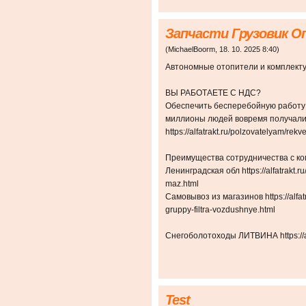
Запчасти Грузовик 
(
MichaelBoorm
,
18. 10. 2025
8:40
)
Автономные отопители и комплектующи
ВЫ РАБОТАЕТЕ С НДС?
Обеспечить бесперебойную работу 
миллионы людей вовремя получали
https://alfatrakt.ru/polzovatelyam/rekv
Преимущества сотрудничества с к
Ленинградская обл https://alfatrakt.ru
maz.html
Самовывоз из магазинов https://alfatr
gruppy-filtra-vozdushnye.html
Снегоболотоходы ЛИТВИНА https://alf
Test