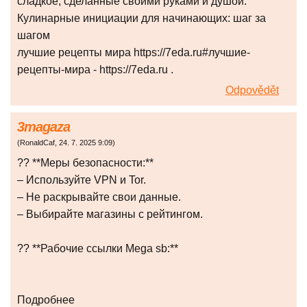
сладкое, сделанные своими руками и душой.
Кулинарные инициации для начинающих: шаг за
шагом
лучшие рецепты мира https://7eda.ru#лучшие-
рецепты-мира - https://7eda.ru .
Odpovědět
3magaza
(
RonaldCaf
,
24. 7. 2025
9:09
)
?? **Меры безопасности:**
– Используйте VPN и Tor.
– Не раскрывайте свои данные.
– Выбирайте магазины с рейтингом.
?? **Рабочие ссылки Mega sb:**
Подробнее