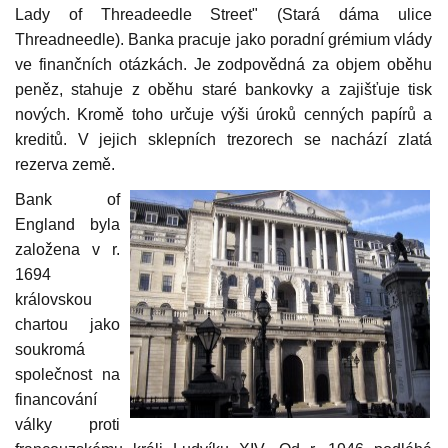
Lady of Threadeedle Street" (Stará dáma ulice
Threadneedle). Banka pracuje jako poradní grémium vlády
ve finančních otázkách. Je zodpovědná za objem oběhu
peněz, stahuje z oběhu staré bankovky a zajišťuje tisk
nových. Kromě toho určuje výši úroků cenných papírů a
kreditů. V jejich sklepních trezorech se nachází zlatá
rezerva země.
Bank of
England byla
založena v r.
1694
královskou
chartou jako
soukromá
společnost na
financování
války proti