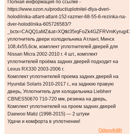
Полная информация по ссылке -
https://www.ozon.ru/product/uplotnitel-dlya-dveri-
holodilnika-atlant-atlant-152-razmer-68-55-6-rezinka-na-
dver-holodilnika-605726583/?
_bctx=CAQQ1aMZ&at=XQtkl35rqFoZk4GZFRVmKyrug43
уплотнитель двери холодильника Атлант, Минск
108,4x55,6см, комплект уплотнителей дверей для
Nissan Micra 2002-2010 г. 4 шт., комплект
уплотнителей проёма задних дверей подходит на
Lexus RX330 2003-2006 г.
Комплект уплотнителей проема задних дверей на
Hyundai Solaris 2010-2017 г., на заднюю правую
дверь, Уплотнитель для холодильника Liebherr
CBNES50670 710-720 мм, резинка на дверь,
Комплект уплотнителей на проем задних дверей
Daewoo Matiz (1998-2015) — 2 штуки
Удачи и комфорта в уплотнении!
Odpovědět