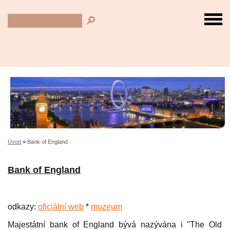
Úvod
»
Bank of England
Bank of England
odkazy:
oficiální web
*
muzeum
Majestátní bank of England bývá nazývána i "The Old