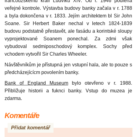
francouzskému králi Ludvíku XIV. Od r. 1946 podléhá
veřejné kontrole. Výstavba budovy banky začala v r. 1788
a byla dokončena v r. 1833. Jejím architektem bl Sir John
Soane. Sir Herbert Baker nechal v letech 1824-1839
budovu podstatně přestavět, ale fasádu a korintské sloupy
vyprojektované Soanem ponechal. Za zdmi však
vybudoval sedmiposchodový komplex. Sochy před
vchodem vytvořil Sir Charles Wheeler.
Návštěvníkům je přístupná jen vstupní hala, ale to pouze s
předcházejícícm povolením banky.
Bank of England Museum
bylo otevřeno v r. 1988.
Přibližuje historii a fuknci banky. Vstup do muzea je
zdarma.
Komentáře
Přidat komentář