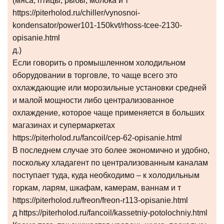
(мяса, птицы, рыбы, молока и т
https://piterholod.ru/chiller/vynosnoi-
kondensator/power101-150kvt/rhoss-tcee-2130-
opisanie.html
д.)
Если говорить о промышленном холодильном
оборудовании в торговле, то чаще всего это
охлаждающие или морозильные установки средней
и малой мощности либо централизованное
охлаждение, которое чаще применяется в больших
магазинах и супермаркетах
https://piterholod.ru/fancoil/cep-62-opisanie.html
В последнем случае это более экономично и удобно,
поскольку хладагент по централизованным каналам
поступает туда, куда необходимо – к холодильным
горкам, ларям, шкафам, камерам, ваннам и т
https://piterholod.ru/freon/freon-r113-opisanie.html
д https://piterholod.ru/fancoil/kassetniy-potolochniy.html