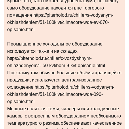
Кроме того, так снижается уровень шума, поскольку
само оборудование находится вне торгового
помещения https://piterholod.ru/chiller/s-vodyanym-
okhlazhdeniem/51-100klvt/climacore-wda-ev-070-
opisanie.html
Промышленное холодильное оборудование
используется также и на складах
https://piterholod.ru/chiller/c-vozdyshnym-
ohlazhdenyem/1-50-kvt/bom-9-kvt-opisanie.html
Поскольку там обычно большие объёмы хранящейся
продукции, используется централизованное
охлаждение https://piterholod.ru/chiller/s-vodyanym-
okhlazhdeniem/51-100klvt/climacore-wda-090-
opisanie.html
Мощные сплит-системы, чиллеры или холодильные
камеры с встроенным оборудованием необходимого
температурного режима обеспечивают качественное