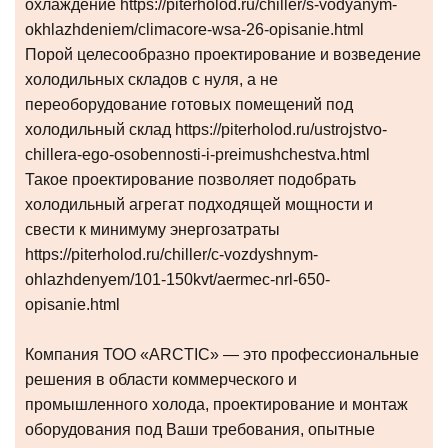
охлаждение https://piterholod.ru/chiller/s-vodyanym-
okhlazhdeniem/climacore-wsa-26-opisanie.html
Порой целесообразно проектирование и возведение
холодильных складов с нуля, а не
переоборудование готовых помещений под
холодильный склад https://piterholod.ru/ustrojstvo-
chillera-ego-osobennosti-i-preimushchestva.html
Такое проектирование позволяет подобрать
холодильный агрегат подходящей мощности и
свести к минимуму энергозатраты
https://piterholod.ru/chiller/c-vozdyshnym-
ohlazhdenyem/101-150kvt/aermec-nrl-650-
opisanie.html
Компания ТОО «ARCTIC» — это профессиональные
решения в области коммерческого и
промышленного холода, проектирование и монтаж
оборудования под Ваши требования, опытные