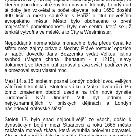
kterém jsou dnes uloženy korunovační klenoty. Londýn od
té doby jen vzkvétal a počet obyvatel roku 1650 dosáhl
400 tisíc a město soutěžilo s Paříží o titul největšího
evropského města. Město bylo obohaceno o první
majestátné pamětihodnosti. Byly dvě centra, která se již
tenkrát vytvořila ve městě, a to City a Westminster.
Nepoddajná normandská monarchie byla předurčena ke
střetu mezi zájmy církve a šlechty. Právě rostoucí opozice
a napětí dovedlo Jana Bezzemka vydat Velkou listinu
svobod (Magna charta libertatum - r. 1215), slavý
dokument, ve kterém král uznával práva svých podřízených
a omezoval svou vlastní moc.
Mezi 14. a 15. stoletím poznal Londýn období dvou velkých
válečných konfliktů: Stoletou válku a Válku dvou růží. Po
tomto zmateném období usedla na trůn nová dynstie
Tudorovců. Král Jindřich VIII. byl jedním z
nejvýznamnějších v britských dějinách a Londýn
následoval královské štěstí.
Století 17. bylo snad nejbouřlivější ze všech, došlo k
dynastickým bojům mezi Stuartovci a roku 1665 město
zakázala morová zkáza, která vyhubila polovinu obyvatel.
Ale asi toho ještě stále bylo málo. Osudovým rokem města