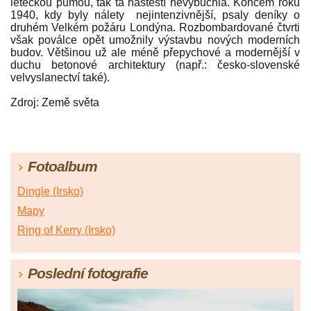
leteckou pumou, tak ta naštěští nevybuchla. Koncem roku
1940, kdy byly nálety nejintenzivnější, psaly deníky o
druhém Velkém požáru Londýna. Rozbombardované čtvrti
však poválce opět umožnily výstavbu nových moderních
budov. Většinou už ale méně přepychové a modernější v
duchu betonové architektury (např.: česko-slovenské
velvyslanectví také).
Zdroj: Země světa
Fotoalbum
Dingle (Irsko)
Mapy
Ring of Kerry (Irsko)
Poslední fotografie