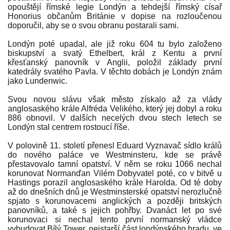
opouštějí římské legie Londýn a tehdejší římský císař
Honorius občanům Británie v dopise na rozloučenou
doporučil, aby se o svou obranu postarali sami.
Londýn poté upadal, ale již roku 604 tu bylo založeno
biskupství a svatý Ethelbert, král z Kentu a první
křesťanský panovník v Anglii, položil základy první
katedrály svatého Pavla. V těchto dobách je Londýn znám
jako Lundenwic.
Svou novou slávu však město získalo až za vlády
anglosaského krále Alfréda Velikého, který jej dobyl a roku
886 obnovil. V dalších necelých dvou stech letech se
Londýn stal centrem rostoucí říše.
V polovině 11. století přenesl Eduard Vyznavač sídlo králů
do nového paláce ve Westminsteru, kde se právě
přestavovalo tamní opatství. V něm se roku 1066 nechal
korunovat Normanďan Vilém Dobyvatel poté, co v bitvě u
Hastings porazil anglosaského krále Harolda. Od té doby
až do dnešních dnů je Westminsterské opatství nerozlučně
spjato s korunovacemi anglických a později britských
panovníků, a také s jejich pohřby. Dvanáct let po své
korunovaci si nechal tento první normanský vládce
vybudovat Bílý Tower, nejstarší část londýnského hradu, ve