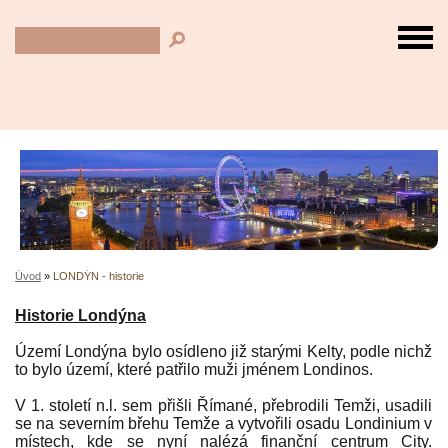
Úvod
»
LONDÝN - historie
Historie Londýna
Území Londýna bylo osídleno již starými Kelty, podle nichž
to bylo území, které patřilo muži jménem Londinos.
V 1. století n.l. sem přišli Římané, přebrodili Temži, usadili
se na severním břehu Temže a vytvořili osadu Londinium v
místech, kde se nyní nalézá finanční centrum City.