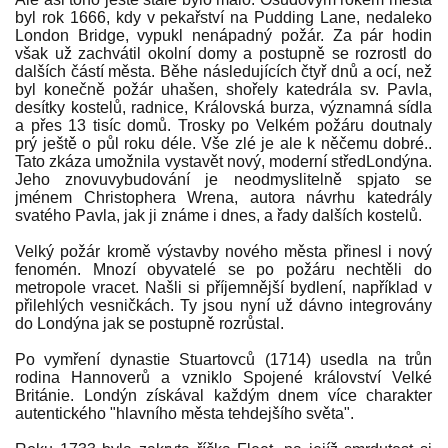
byl rok 1666, kdy v pekařství na Pudding Lane, nedaleko
London Bridge, vypukl nenápadný požár. Za pár hodin
však už zachvátil okolní domy a postupně se rozrostl do
dalších částí města. Běhe následujících čtyř dnů a ocí, než
byl konečně požár uhašen, shořely katedrála sv. Pavla,
desítky kostelů, radnice, Královská burza, významná sídla
a přes 13 tisíc domů. Trosky po Velkém požáru doutnaly
prý ještě o půl roku déle. Vše zlé je ale k něčemu dobré..
Tato zkáza umožnila vystavět nový, moderní středLondýna.
Jeho znovuvybudování je neodmyslitelně spjato se
jménem Christophera Wrena, autora návrhu katedrály
svatého Pavla, jak ji známe i dnes, a řady dalších kostelů.
Velký požár kromě výstavby nového města přinesl i nový
fenomén. Mnozí obyvatelé se po požáru nechtěli do
metropole vracet. Našli si příjemnější bydlení, například v
přilehlých vesničkách. Ty jsou nyní už dávno integrovány
do Londýna jak se postupně rozrůstal.
Po vymření dynastie Stuartovců (1714) usedla na trůn
rodina Hannoverů a vzniklo Spojené království Velké
Británie. Londýn získával každým dnem více charakter
autentického "hlavního města tehdejšího světa".