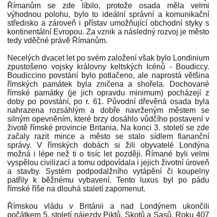
Římanům se zde líbilo, protože osada měla velmi
výhodnou polohu, bylo to ideální správní a komunikační
středisko a zároveň i přístav umožňující obchodní styky s
kontinentální Evropou. Za vznik a následný rozvoj je město
tedy vděčné právě Římanům.
Necelých dvacet let po svém založení však bylo Londinium
zpustošeno vojsky královny keltských Icénů - Boudiccy.
Boudiccino povstání bylo potlačeno, ale naprostá většina
římských památek byla zničena a shořela. Dochované
římské památky (je jich opravdu minimum) pocházejí z
doby po povstání, po r. 61. Původní dřevěná osada byla
nahrazena rozsáhlým a dobře navrženým městem se
silným opevněním, které brzy dosáhlo vůdčího postavení v
životě římské provincie Britania. Na konci 3. století se zde
začaly razit mince a město se stalo sídlem fiananční
správy. V římských dobách si žili obyvatelé Londýna
možná i lépe než ti o tisíc let později. Římané byli velmi
vyspělou civilizací a tomu odpovídala i jejich životní úroveň
a stavby. Systém podpodalžního vytápění či koupelny
patřily k běžnému vybavení. Tento luxus byl po pádu
římské říše na dlouhá staletí zapomenut.
Římskou vládu v Británii a nad Londýnem ukončili
počátkem 5. století nájezdy Piktů, Skotů a Sasů. Roku 407